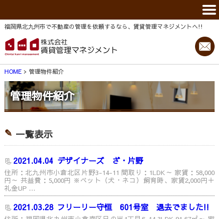
福岡県北九州市で不動産の管理を依頼するなら、賃貸管理マネジメントヘ!!
HOME
管理物件紹介
管理物件紹介
一覧表示
2021.04.04
デザイナーズ ざ・片野
住所：北九州市小倉北区片野3-14-11 間取り：1LDK～ 家賃：58,000
円～ 共益費：5,000円 ※ペット（犬・ネコ）飼育時、家賃2,000円＋
礼金UP …
2021.03.28
フリーリー守恒 601号室 退去でました!!
住所：福岡県北九州市小倉南区日の出1丁目6-14 3LDK 91.67㎡～ 家