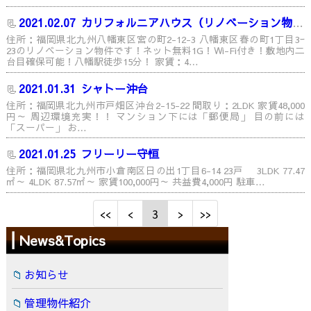
2021.02.07
カリフォルニアハウス（リノベーション物件）
住所：福岡県北九州八幡東区宮の町2-12-3 八幡東区春の町1丁目3ｰ
23のリノベーション物件です！ネット無料1G！Wi-Fi付き！敷地内二
台目確保可能！八幡駅徒歩15分！ 家賃：4…
2021.01.31
シャトー沖台
住所：福岡県北九州市戸畑区沖台2-15-22 間取り：2LDK 家賃48,000
円～ 周辺環境充実！！ マンション下には「郵便局」 目の前には
「スーパー」 お…
2021.01.25
フリーリー守恒
住所：福岡県北九州市小倉南区日の出1丁目6-14 23戸 3LDK 77.47
㎡～ 4LDK 87.57㎡～ 家賃100,000円～ 共益費4,000円 駐車…
3
News&Topics
お知らせ
管理物件紹介