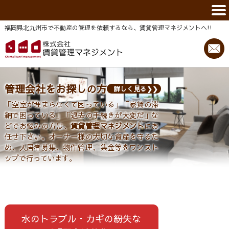
福岡県北九州市で不動産の管理を依頼するなら、賃貸管理マネジメントヘ!!
管理会社をお探しの方
詳しく見る
「空室が埋まらなくて困っている」「家賃の滞
納で困っている」「退去の手続きが大変だ」な
どでお悩みの方は、
賃貸管理マネジメント
にお
任せ下さい。オーナー様の大切な資産を守るた
め、入居者募集、物件管理、集金等をワンスト
ップで行っています。
水のトラブル・カギの紛失な