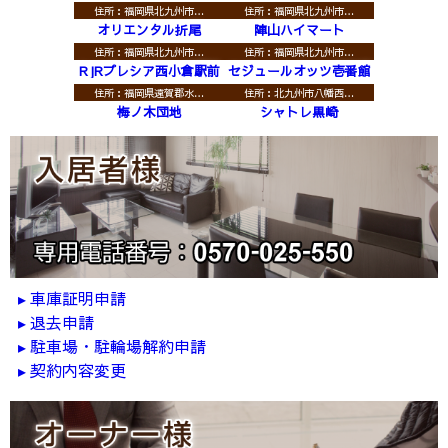
住所：福岡県北九州市…
住所：福岡県北九州市…
オリエンタル折尾
陣山ハイマート
住所：福岡県北九州市…
住所：福岡県北九州市…
RJRプレシア西小倉駅前
セジュールオッツ壱番館
住所：福岡県遠賀郡水…
住所：北九州市八幡西…
梅ノ木団地
シャトレ黒崎
車庫証明申請
退去申請
駐車場・駐輪場解約申請
契約内容変更