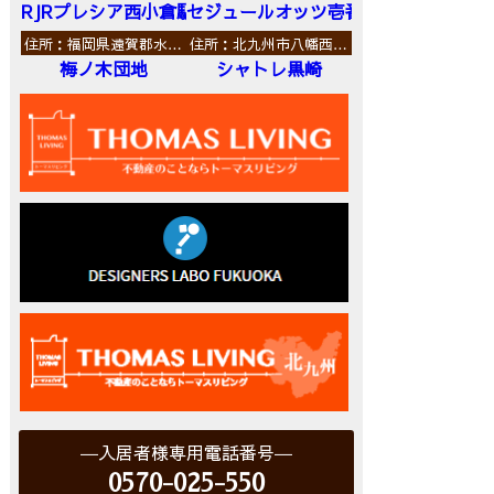
RJRプレシア西小倉駅前
セジュールオッツ壱番館
住所：福岡県遠賀郡水…
住所：北九州市八幡西…
梅ノ木団地
シャトレ黒崎
入居者様専用電話番号
0570-025-550