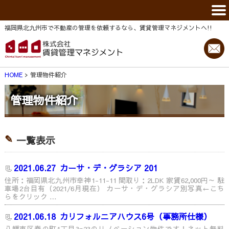
福岡県北九州市で不動産の管理を依頼するなら、賃貸管理マネジメントヘ!!
HOME
管理物件紹介
管理物件紹介
一覧表示
2021.06.27
カーサ・デ・グラシア 201
住所：福岡県北九州市幸神1-11-11 間取り：2LDK 家賃62,000円～ 駐
車場2台目有（2021/6月現在） カーサ・デ・グラシア別写真←こち
らをクリック …
2021.06.18
カリフォルニアハウス6号（事務所仕様）
八幡東区春の町1丁目3ｰ23のリノベーション物件です！ネット無料