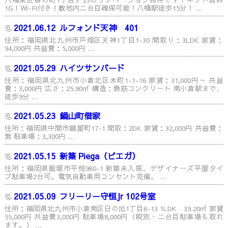
1G！Wi-Fi付き！敷地内二台目確保可能！八幡駅徒歩15分！ …
2021.06.12
ルフォンド天神 401
住所：福岡県北九州市戸畑区天神1丁目1-30 間取り：3LDK 家賃：
94,000円 共益費：5,000円 …
2021.05.29
ハイツサンバード
住所：福岡県北九州市小倉北区木町1-1-16 家賃：31,000円～ 共益
費：3,000円 広さ：25.90㎡ 構造：鉄筋コンクリート 南小倉駅まで、
徒歩9分 …
2021.05.23
鍋山町借家
住所：福岡県中間市鍋屋町17-1 間取：2DK 家賃：32,000円 共益費：
無 駐車場：3,300円 …
2021.05.15
新築 Piega（ピエガ）
住所：福岡県飯塚市平恒960-1 新築未入居、デザイナーズ平屋タイ
プ駐車場2台可。電気自動車用コンセント完備。 …
2021.05.09
フリーリー守恒Jr 102号室
住所：福岡県北九州市小倉南区日の出1丁目6-13 1LDK 39.20㎡ 家賃
55,000円 共益費3,000円 駐車場8,000円（税別・二台目駐車場も取れ
ます。） …