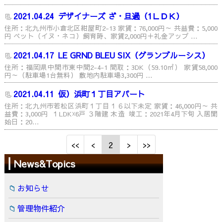
2021.04.24
デザイナーズ ざ・旦過（1ＬＤＫ）
住所：北九州市小倉北区紺屋町2-13 家賃：76,000円～ 共益費：5,000
円 ペット（イヌ・ネコ）飼育時、家賃2,000円＋礼金アップ …
2021.04.17
LE GRND BLEU SIX（グランブルーシス）
住所：福岡県中間市東中間2-4-1 間取：3DK（59.10㎡） 家賃58,000
円～（駐車場1台無料） 敷地内駐車場3,300円 …
2021.04.11
仮）浜町１丁目アパート
住所：北九州市若松区浜町１丁目１６以下未定 家賃：46,000円～ 共
益費：3,000円 １LDK☓6戸 ３階建 木造 竣工：2021年4月下旬 入居開
始日：20…
2
News&Topics
お知らせ
管理物件紹介