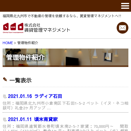
福岡県北九州市で不動産の管理を依頼するなら、賃貸管理マネジメントヘ!!
HOME
管理物件紹介
管理物件紹介
一覧表示
2021.01.16
ラディア石田
住所：福岡県北九州市小倉南区下石田1-5-2 ペット（イヌ・ネコ相
談可）礼金2ヶ月アップ …
2021.01.11
頃末南貸家
住所：福岡県遠賀郡水巻町頃末南2-5-7 家賃：70,000円～ 間取
り：6DK（132.97㎡） 敷金1ヶ月～ 駐車場2台込み ペット（犬）飼育