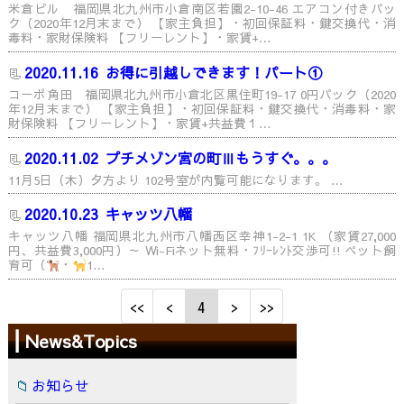
米倉ビル 福岡県北九州市小倉南区若園2-10-46 エアコン付きパッ
ク（2020年12月末まで） 【家主負担】・初回保証料・鍵交換代・消
毒料・家財保険料 【フリーレント】・家賃+…
2020.11.16
お得に引越しできます！パート①
コーポ角田 福岡県北九州市小倉北区黒住町19-17 0円パック（2020
年12月末まで） 【家主負担】・初回保証料・鍵交換代・消毒料・家
財保険料 【フリーレント】・家賃+共益費１…
2020.11.02
プチメゾン宮の町Ⅲもうすぐ。。。
11月5日（木）夕方より 102号室が内覧可能になります。 …
2020.10.23
キャッツ八幡
キャッツ八幡 福岡県北九州市八幡西区幸神1-2-1 1K （家賃27,000
円、共益費3,000円）～ Wi-Fiネット無料・ﾌﾘｰﾚﾝﾄ交渉可!! ペット飼
育可（
・
1…
4
News&Topics
お知らせ