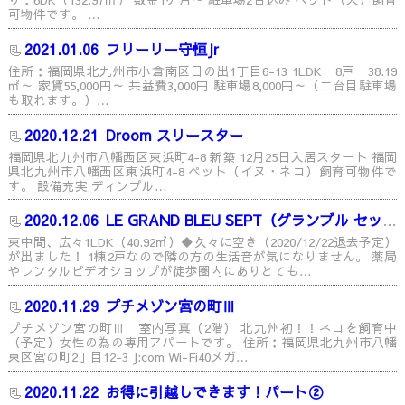
可物件です。 …
2021.01.06
フリーリー守恒Jr
住所：福岡県北九州市小倉南区日の出1丁目6-13 1LDK 8戸 38.19
㎡～ 家賃55,000円～ 共益費3,000円 駐車場8,000円～（二台目駐車場
も取れます。）…
2020.12.21
Droom スリースター
福岡県北九州市八幡西区東浜町4-8 新築 12月25日入居スタート 福岡
県北九州市八幡西区東浜町4-8 ペット（イヌ・ネコ）飼育可物件で
す。 設備充実 ディンプル…
2020.12.06
LE GRAND BLEU SEPT（グランブル セット）
東中間、広々1LDK（40.92㎡）◆久々に空き（2020/12/22退去予定）
が出ました！ 1棟2戸なので隣の方の生活音が気になりません。 薬局
やレンタルビデオショップが徒歩圏内にありとても…
2020.11.29
プチメゾン宮の町Ⅲ
プチメゾン宮の町Ⅲ 室内写真（2階） 北九州初！！ネコを飼育中
（予定）女性の為の専用アパートです。 住所：福岡県北九州市八幡
東区宮の町2丁目12-3 J:com Wi-Fi40メガ…
2020.11.22
お得に引越しできます！パート②