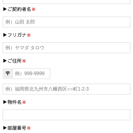
当社は、取扱う個人情報の漏えい、滅失又は棄損の防止、その他安全管理のた
ご契約者名
※
め、必要かつ適切な措置を講じます。
その他
当社では、利用者の個人情報の保護を図るために、法令その他の規範などの変更
に伴い、プライバシーポリシーを改定する場合がございます。改定があった場合
はホームページにてお知らせいたします。
フリガナ
※
ご住所
※
〒
物件名
※
部屋番号
※