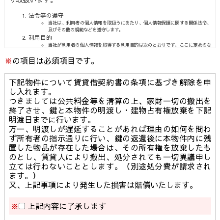
法令等の遵守
当社は、利用者の個人情報を取扱うにあたり、個人情報保護に関する関係法令、
及びその他の規範などを遵守します。
利用目的
当社が利用者の個人情報を取得する利用目的は次のとおりです。ここに定めのな
い目的で取得する場合は、利用者の個人情報を取得する時に、あらかじめ利用目
※
の項目は必須項目です。
的を明示して行います。
利用者に、より良いサービス及びこれらに関連した活動を連絡するため。
利用者の個人認証及び審査をするため。
個人情報を統計的に集計・分析し、個人を識別・特定できない形態に加工した統
下記物件について賃貸借契約書の条項に基づき解除を申
計データを作成するため。
適正な取得
し入れます。
当社は、利用者の個人情報を偽りその他不正の手段で取得する事は致しません。
つきましては公共料金等を清算の上、家財一切の搬出を
利用
終了させ、鍵と本物件の明渡し・建物占有権放棄を下記
当社は、利用者の個人情報を「2.利用目的」で定めた範囲内で利用します。
明渡日までに行います。
第三者への提供
当社は、次の場合を除き個人情報を第三者に提供する事は致しません。
万一、明渡しが遅延することがあれば理由の如何を問わ
利用者によりあらかじめ同意を得ている会社・団体に提供する場合。
ず所有者の指示通りに行い、鍵の返還後に本物件内に残
法令に基づく場合。
人の生命、身体又は財産の保護のために必要がある場合であって、利用者の同意
置した物品が存在した場合は、その所有権を放棄したも
を得る事が困難であるとき。
公衆衛生の向上又は児童の健全な育成の推進のために特に必要がある場合であっ
のとし、賃貸人により搬出、処分されても一切異議申し
て、利用者の同意を得ることが困難であるとき。
立ては行わないこととします。（別途処分費が請求され
国の機関若しくは地方公共団体又はその委託を受けた者が法令の定める事務を遂
行する事に対して協力する必要がある場合であって、利用者の同意を得ることに
ます。）
より当該事務の遂行に支障を及ぼす恐れがあるとき。
開示・訂正・削除
又、上記事項により発生した損害は賠償いたします。
当社は、個人情報を正確かつ最新の状態で管理するよう努めます。また利用者か
ら当社が保有している個人情報の開示を求められたときは所定の手続きに基づき
速やかに開示します。その結果、万一誤った情報があれば速やかに訂正又は削除
※
上記内容に了承します
いたします。
安全管理