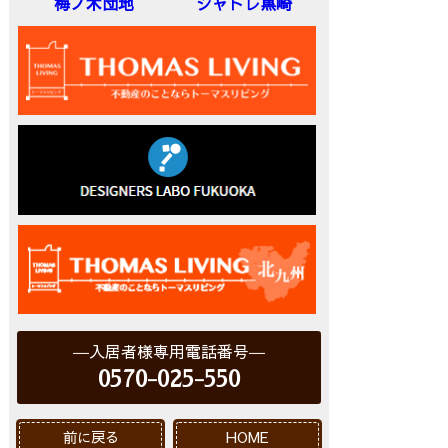
梅ノ木団地
シャトレ黒崎
入居者様専用電話番号
0570-025-550
前に戻る
HOME