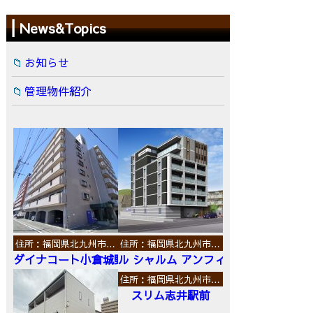
News&Topics
お知らせ
管理物件紹介
住所：福岡県北九州市…
住所：福岡県北九州市…
ダイナコート小倉城野
ル シャルム アンフィニ
住所：福岡県北九州市…
スリム志井駅前