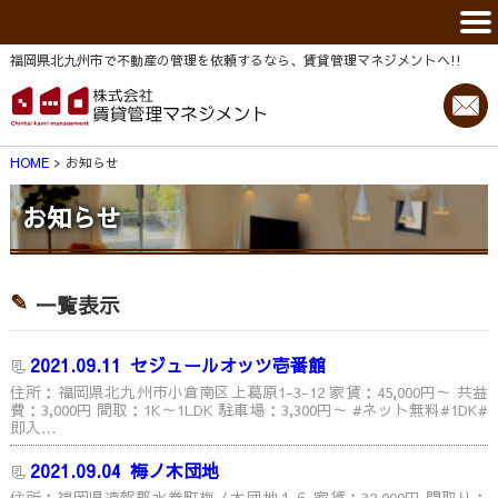
福岡県北九州市で不動産の管理を依頼するなら、賃貸管理マネジメントヘ!!
HOME
お知らせ
お知らせ
一覧表示
2021.09.11
セジュールオッツ壱番館
住所：福岡県北九州市小倉南区上葛原1-3-12 家賃：45,000円～ 共益
費：3,000円 間取：1K～1LDK 駐車場：3,300円～ #ネット無料#1DK#
即入…
2021.09.04
梅ノ木団地
住所：福岡県遠賀郡水巻町梅ノ木団地１６ 家賃：32,000円 間取り：