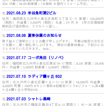
3DK ㎡数：58.89 駐車場：1台無料 ※室内リフォーム予定。 …
2021.08.23
米谷魚町第2ビル
住所：福岡県北九州市小倉北区魚町３丁目３−５ 家賃：120,000円
（税別） 共益費：3,000円（税別） 礼金：2ヶ月 ※ 3年の定期借家
契約及び退去時は、スケルトン返し…
2021.08.06
夏季休業のお知らせ
時下益々ご清栄のこととお慶び申し上げます。 平素は格別のお引立
てを賜り、厚く御礼申し上げます。 弊社の夏季休業は、下記のとお
りとさせていただきます。 &nb…
2021.07.17
コーポ角田（リノベ）
住所：福岡県北九州市小倉北区黒住19-17 間取：2LDK 家賃：29,000
円～ 共益費：3,000円 駐車場：5,000円（税別） …
2021.07.10
ラディア霧ヶ丘 602
住所：北九州市小倉北区霧ヶ丘1-11-12 家賃：54,000円 共益費：
4,000円 町費：300円 #ネット無料#初期安パック#リフォーム済#霧
ヶ丘#霧ヶ丘小学校#2台…
2021.07.03
シャトレ黒崎
住所：北九州市八幡西区藤田4丁目4-12 間取り：1K～2K 家賃：