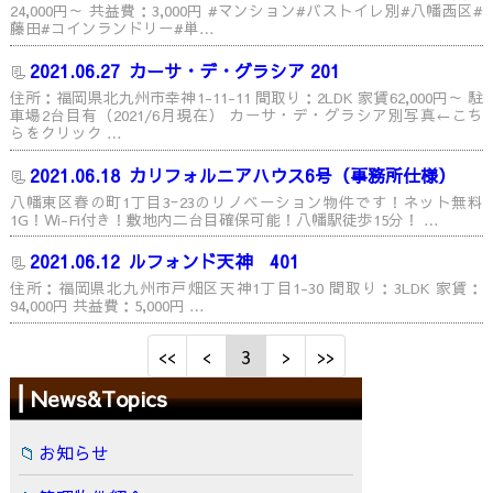
24,000円～ 共益費：3,000円 #マンション#バストイレ別#八幡西区#
藤田#コインランドリー#単…
2021.06.27
カーサ・デ・グラシア 201
住所：福岡県北九州市幸神1-11-11 間取り：2LDK 家賃62,000円～ 駐
車場2台目有（2021/6月現在） カーサ・デ・グラシア別写真←こち
らをクリック …
2021.06.18
カリフォルニアハウス6号（事務所仕様）
八幡東区春の町1丁目3ｰ23のリノベーション物件です！ネット無料
1G！Wi-Fi付き！敷地内二台目確保可能！八幡駅徒歩15分！ …
2021.06.12
ルフォンド天神 401
住所：福岡県北九州市戸畑区天神1丁目1-30 間取り：3LDK 家賃：
94,000円 共益費：5,000円 …
3
News&Topics
お知らせ