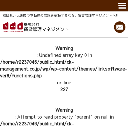
福岡県北九州市で不動産の管理を依頼するなら、賃貸管理マネジメントヘ!!
Warning
: Undefined array key 0 in
/home/r2237046/public_html/ck-
management.co.jp/wp/wp-content/themes/linksoftware-
ver6/functions.php
on line
227
Warning
: Attempt to read property "parent" on null in
/home/r2237046/public_html/ck-