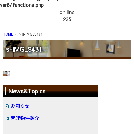
ver6/functions.php
on line
235
HOME
s-IMG_9431
s-IMG_9431
News&Topics
お知らせ
管理物件紹介