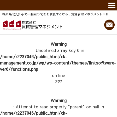
福岡県北九州市で不動産の管理を依頼するなら、賃貸管理マネジメントヘ!!
Warning
: Undefined array key 0 in
/home/r2237046/public_html/ck-
management.co.jp/wp/wp-content/themes/linksoftware-
ver6/functions.php
on line
227
Warning
: Attempt to read property "parent" on null in
/home/r2237046/public_html/ck-