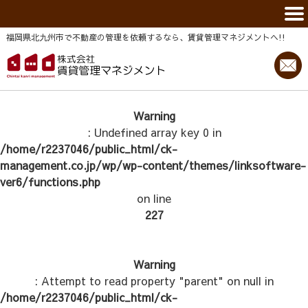
福岡県北九州市で不動産の管理を依頼するなら、賃貸管理マネジメントヘ!!
Warning
: Undefined array key 0 in
/home/r2237046/public_html/ck-
management.co.jp/wp/wp-content/themes/linksoftware-
ver6/functions.php
on line
227
Warning
: Attempt to read property "parent" on null in
/home/r2237046/public_html/ck-