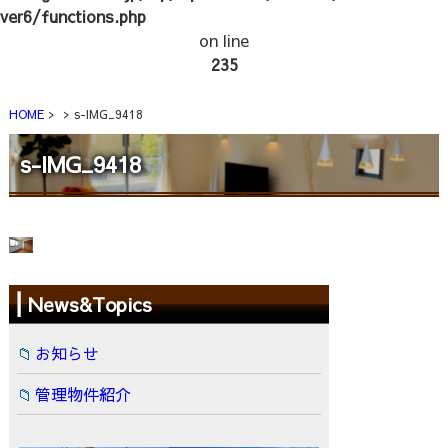
ver6/functions.php
on line
235
HOME
s-IMG_9418
s-IMG_9418
News&Topics
お知らせ
管理物件紹介