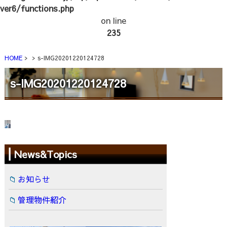
ver6/functions.php
on line
235
HOME
s-IMG20201220124728
s-IMG20201220124728
News&Topics
お知らせ
管理物件紹介