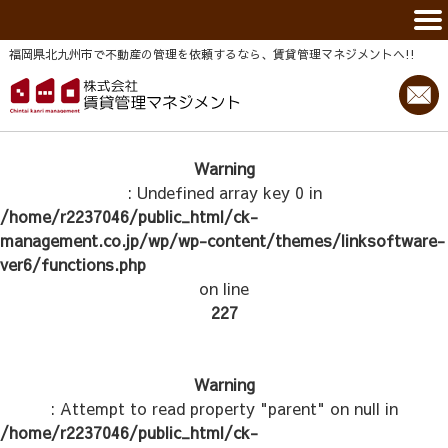
福岡県北九州市で不動産の管理を依頼するなら、賃貸管理マネジメントヘ!!
Warning
: Undefined array key 0 in
/home/r2237046/public_html/ck-
management.co.jp/wp/wp-content/themes/linksoftware-
ver6/functions.php
on line
227
Warning
: Attempt to read property "parent" on null in
/home/r2237046/public_html/ck-