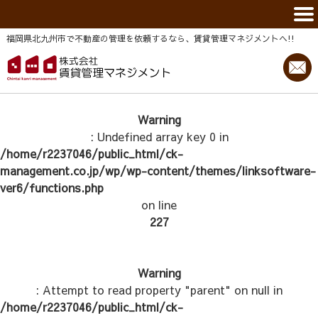
福岡県北九州市で不動産の管理を依頼するなら、賃貸管理マネジメントヘ!!
Warning
: Undefined array key 0 in
/home/r2237046/public_html/ck-
management.co.jp/wp/wp-content/themes/linksoftware-
ver6/functions.php
on line
227
Warning
: Attempt to read property "parent" on null in
/home/r2237046/public_html/ck-