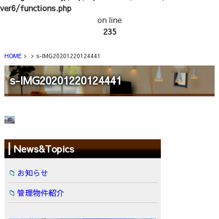
ver6/functions.php
on line
235
HOME
s-IMG20201220124441
s-IMG20201220124441
News&Topics
お知らせ
管理物件紹介