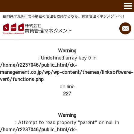
福岡県北九州市で不動産の管理を依頼するなら、賃貸管理マネジメントヘ!!
Warning
: Undefined array key 0 in
/home/r2237046/public_html/ck-
management.co.jp/wp/wp-content/themes/linksoftware-
ver6/functions.php
on line
227
Warning
: Attempt to read property "parent" on null in
/home/r2237046/public_html/ck-