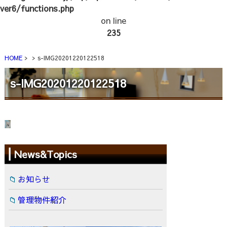
ver6/functions.php
on line
235
HOME
s-IMG20201220122518
s-IMG20201220122518
News&Topics
お知らせ
管理物件紹介