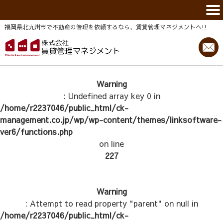
福岡県北九州市で不動産の管理を依頼するなら、賃貸管理マネジメントヘ!!
Warning
: Undefined array key 0 in
/home/r2237046/public_html/ck-
management.co.jp/wp/wp-content/themes/linksoftware-
ver6/functions.php
on line
227
Warning
: Attempt to read property "parent" on null in
/home/r2237046/public_html/ck-