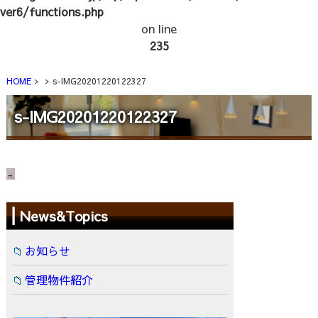
ver6/functions.php
on line
235
HOME
s-IMG20201220122327
s-IMG20201220122327
News&Topics
お知らせ
管理物件紹介