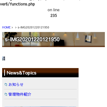
ver6/functions.php
on line
235
HOME
s-IMG20201220121950
s-IMG20201220121950
News&Topics
お知らせ
管理物件紹介