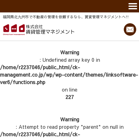
福岡県北九州市で不動産の管理を依頼するなら、賃貸管理マネジメントヘ!!
Warning
: Undefined array key 0 in
/home/r2237046/public_html/ck-
management.co.jp/wp/wp-content/themes/linksoftware-
ver6/functions.php
on line
227
Warning
: Attempt to read property "parent" on null in
/home/r2237046/public_html/ck-