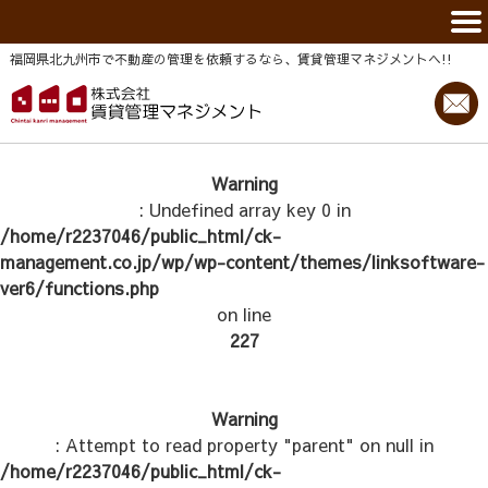
福岡県北九州市で不動産の管理を依頼するなら、賃貸管理マネジメントヘ!!
Warning
: Undefined array key 0 in
/home/r2237046/public_html/ck-
management.co.jp/wp/wp-content/themes/linksoftware-
ver6/functions.php
on line
227
Warning
: Attempt to read property "parent" on null in
/home/r2237046/public_html/ck-