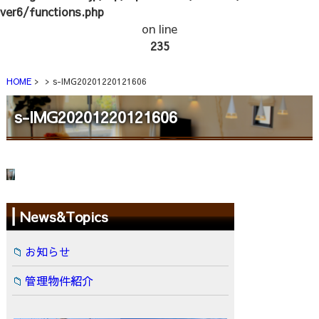
ver6/functions.php
on line
235
HOME
s-IMG20201220121606
s-IMG20201220121606
News&Topics
お知らせ
管理物件紹介