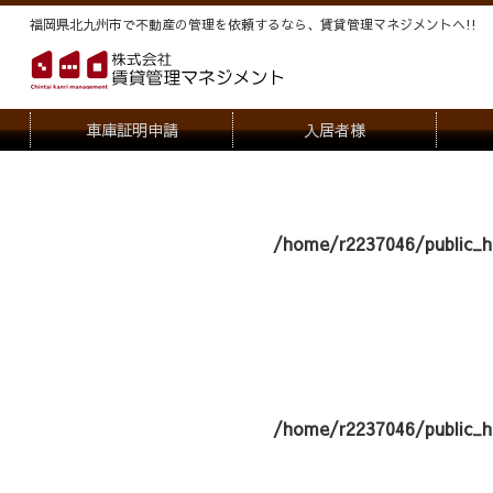
福岡県北九州市で不動産の管理を依頼するなら、賃貸管理マネジメントヘ!!
車庫証明申請
入居者様
退去申請
管
駐車場・駐輪場解約申請
オー
/home/r2237046/public_h
契約内容変更
/home/r2237046/public_h