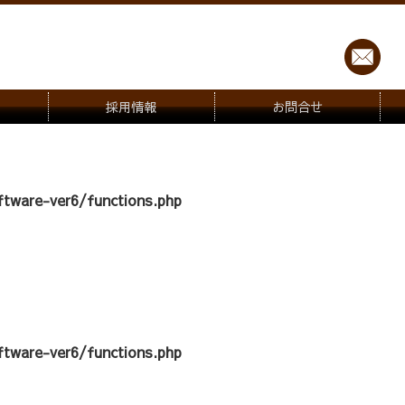
採用情報
お問合せ
tware-ver6/functions.php
tware-ver6/functions.php