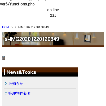
ver6/functions.php
on line
235
HOME
s-IMG20201220120349
s-IMG20201220120349
News&Topics
お知らせ
管理物件紹介