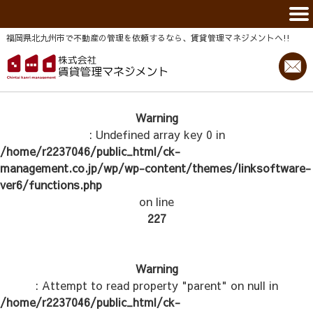
福岡県北九州市で不動産の管理を依頼するなら、賃貸管理マネジメントヘ!!
Warning
: Undefined array key 0 in
/home/r2237046/public_html/ck-
management.co.jp/wp/wp-content/themes/linksoftware-
ver6/functions.php
on line
227
Warning
: Attempt to read property "parent" on null in
/home/r2237046/public_html/ck-