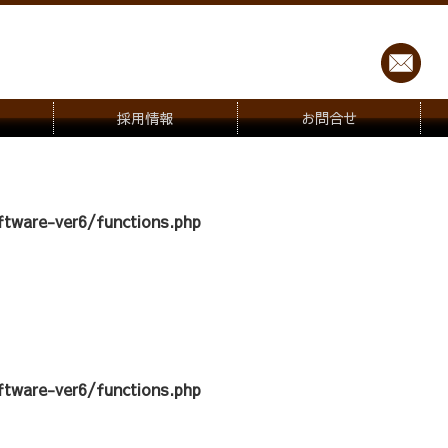
採用情報
お問合せ
tware-ver6/functions.php
tware-ver6/functions.php