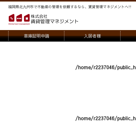
福岡県北九州市で不動産の管理を依頼するなら、賃貸管理マネジメントヘ!!
車庫証明申請
入居者様
退去申請
管
駐車場・駐輪場解約申請
オー
/home/r2237046/public_h
契約内容変更
/home/r2237046/public_h