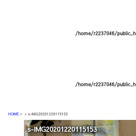
/home/r2237046/public_h
/home/r2237046/public_h
HOME
s-IMG20201220115153
s-IMG20201220115153