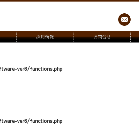
採用情報
お問合せ
tware-ver6/functions.php
tware-ver6/functions.php