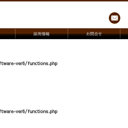
採用情報
お問合せ
tware-ver6/functions.php
tware-ver6/functions.php