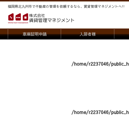
福岡県北九州市で不動産の管理を依頼するなら、賃貸管理マネジメントヘ!!
車庫証明申請
入居者様
退去申請
管
駐車場・駐輪場解約申請
オー
/home/r2237046/public_h
契約内容変更
/home/r2237046/public_h