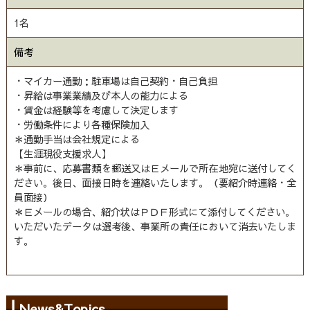
1名
備考
・マイカー通勤：駐車場は自己契約・自己負担
・昇給は事業業績及び本人の能力による
・賃金は経験等を考慮して決定します
・労働条件により各種保険加入
＊通勤手当は会社規定による
【生涯現役支援求人】
＊事前に、応募書類を郵送又はＥメールで所在地宛に送付してく
ださい。後日、面接日時を連絡いたします。（要紹介時連絡・全
員面接）
＊Ｅメールの場合、紹介状はＰＤＦ形式にて添付してください。
いただいたデータは選考後、事業所の責任において消去いたしま
す。
News&Topics