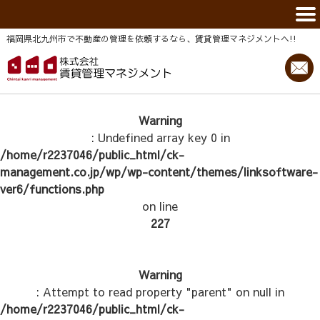
福岡県北九州市で不動産の管理を依頼するなら、賃貸管理マネジメントヘ!!
Warning
: Undefined array key 0 in
/home/r2237046/public_html/ck-
management.co.jp/wp/wp-content/themes/linksoftware-
ver6/functions.php
on line
227
Warning
: Attempt to read property "parent" on null in
/home/r2237046/public_html/ck-