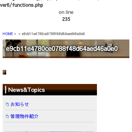
ver6/functions.php
on line
235
HOME
e9cb11e4780ce0788f48d64aed46a0e0
e9cb11e4780ce0788f48d64aed46a0e0
News&Topics
お知らせ
管理物件紹介