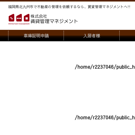
福岡県北九州市で不動産の管理を依頼するなら、賃貸管理マネジメントヘ!!
車庫証明申請
入居者様
退去申請
管
駐車場・駐輪場解約申請
オー
/home/r2237046/public_h
契約内容変更
/home/r2237046/public_h