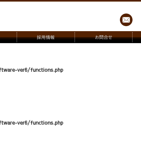
採用情報
お問合せ
tware-ver6/functions.php
tware-ver6/functions.php