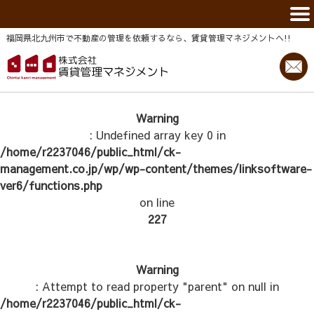
福岡県北九州市で不動産の管理を依頼するなら、賃貸管理マネジメントヘ!!
Warning
: Undefined array key 0 in
/home/r2237046/public_html/ck-
management.co.jp/wp/wp-content/themes/linksoftware-
ver6/functions.php
on line
227
Warning
: Attempt to read property "parent" on null in
/home/r2237046/public_html/ck-