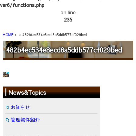
ver6/functions.php
on line
235
HOME
482b4ec534e8ecd8a5ddb577cf029bed
482b4ec534e8ecd8a5ddb577cf029bed
News&Topics
お知らせ
管理物件紹介