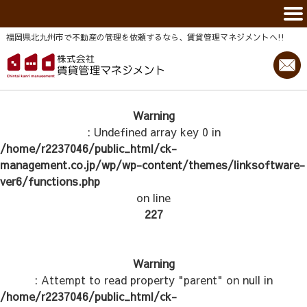
福岡県北九州市で不動産の管理を依頼するなら、賃貸管理マネジメントヘ!!
Warning
: Undefined array key 0 in
/home/r2237046/public_html/ck-
management.co.jp/wp/wp-content/themes/linksoftware-
ver6/functions.php
on line
227
Warning
: Attempt to read property "parent" on null in
/home/r2237046/public_html/ck-