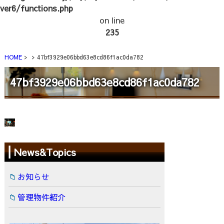
ver6/functions.php
on line
235
HOME
47bf3929e06bbd63e8cd86f1ac0da782
47bf3929e06bbd63e8cd86f1ac0da782
News&Topics
お知らせ
管理物件紹介