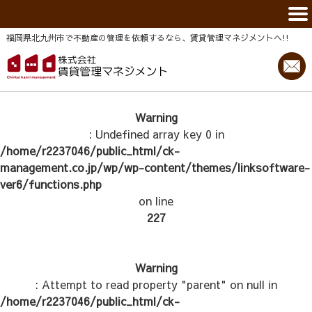
福岡県北九州市で不動産の管理を依頼するなら、賃貸管理マネジメントヘ!!
Warning
: Undefined array key 0 in
/home/r2237046/public_html/ck-
management.co.jp/wp/wp-content/themes/linksoftware-
ver6/functions.php
on line
227
Warning
: Attempt to read property "parent" on null in
/home/r2237046/public_html/ck-