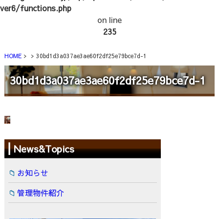
ver6/functions.php
on line
235
HOME
30bd1d3a037ae3ae60f2df25e79bce7d-1
30bd1d3a037ae3ae60f2df25e79bce7d-1
News&Topics
お知らせ
管理物件紹介