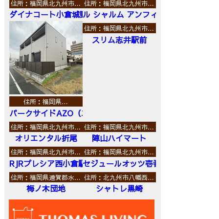
住所：福岡県北九州市…
住所：福岡県北九州市…
ダイナコート小倉城野
ル シャルム アンフィニ
住所：福岡県北九州市…
スリム志井駅前
住所：福岡県…
パークサイドAZO（エーゼットオー）
住所：福岡県北九州市…
住所：福岡県北九州市…
オリエンタル折尾
陣山ハイマート
住所：福岡県北九州市…
住所：福岡県北九州市…
RJRプレシア西小倉駅前
セジュールオッツ壱番館
住所：福岡県遠賀郡水…
住所：北九州市八幡西…
梅ノ木団地
シャトレ黒崎