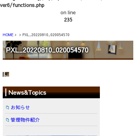
ver6/functions.php
on line
235
HOME
PXL_20220810_020054570
PXL_20220810_020054570
News&Topics
お知らせ
管理物件紹介