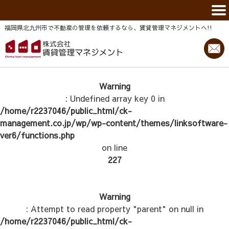
福岡県北九州市で不動産の管理を依頼するなら、賃貸管理マネジメントヘ!!
Warning
: Undefined array key 0 in
/home/r2237046/public_html/ck-
management.co.jp/wp/wp-content/themes/linksoftware-
ver6/functions.php
on line
227
Warning
: Attempt to read property "parent" on null in
/home/r2237046/public_html/ck-