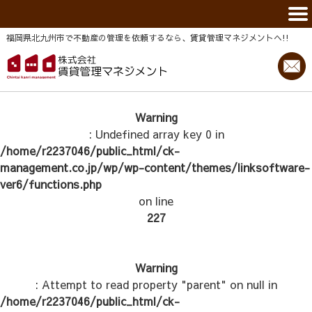
福岡県北九州市で不動産の管理を依頼するなら、賃貸管理マネジメントヘ!!
Warning
: Undefined array key 0 in
/home/r2237046/public_html/ck-
management.co.jp/wp/wp-content/themes/linksoftware-
ver6/functions.php
on line
227
Warning
: Attempt to read property "parent" on null in
/home/r2237046/public_html/ck-