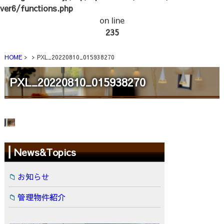
ver6/functions.php
on line
235
HOME
PXL_20220810_015938270
PXL_20220810_015938270
News&Topics
お知らせ
管理物件紹介