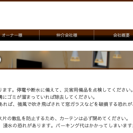
オーナー様
仲介会社様
会社概要
理会社をお探しの方
募集一覧のご案内
）
ナー様専用お問合せ窓口
物件写真
管理物件紹介
ります。停電や断水に備えて、災害用備品を点検してください
溝にゴミが溜まっていれば除去してください。
あれば、強風で吹き飛ばされて窓ガラスなどを破損する恐れが
ス片の散乱を防止するため、カーテンは必ず閉めてください。
、浸水の恐れがあります。パーキング代はかかってしまいます