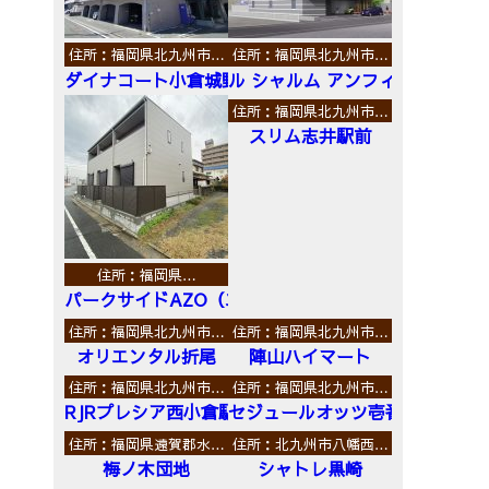
住所：福岡県北九州市…
住所：福岡県北九州市…
ダイナコート小倉城野
ル シャルム アンフィニ
住所：福岡県北九州市…
スリム志井駅前
住所：福岡県…
パークサイドAZO（エーゼットオー）
住所：福岡県北九州市…
住所：福岡県北九州市…
オリエンタル折尾
陣山ハイマート
住所：福岡県北九州市…
住所：福岡県北九州市…
RJRプレシア西小倉駅前
セジュールオッツ壱番館
住所：福岡県遠賀郡水…
住所：北九州市八幡西…
梅ノ木団地
シャトレ黒崎