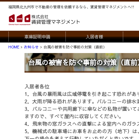
福岡県北九州市で不動産の管理を依頼するなら、賃貸管理マネジメントヘ!!
車庫証明申請
入居者様
HOME
お知らせ
台風の被害を防ぐ事前の対策（直前）
退去申請
管
台風の被害を防ぐ事前の対策（直前
駐車場・駐輪場解約申請
オー
契約内容変更
入居者各位
1．台風の暴雨風は広域停電を引き起こす恐れがあ
2．大雨が降る恐れがあります。バルコニーの排水
3．バルコニーや共用廊下に傘などの私物が置いて
ますので、すべて屋内に収容してください。
4．飛来物の窓ガラスへの直撃による室内へのガラ
5．機械式の駐車場にお車をお止めの方（地下）は
万一の場合を考えて行動していただくと幸いです。