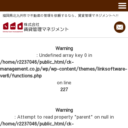
福岡県北九州市で不動産の管理を依頼するなら、賃貸管理マネジメントヘ!!
Warning
: Undefined array key 0 in
/home/r2237046/public_html/ck-
management.co.jp/wp/wp-content/themes/linksoftware-
ver6/functions.php
on line
227
Warning
: Attempt to read property "parent" on null in
/home/r2237046/public_html/ck-