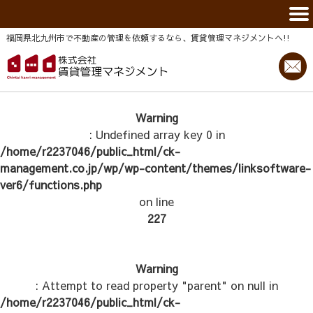
福岡県北九州市で不動産の管理を依頼するなら、賃貸管理マネジメントヘ!!
Warning
: Undefined array key 0 in
/home/r2237046/public_html/ck-
management.co.jp/wp/wp-content/themes/linksoftware-
ver6/functions.php
on line
227
Warning
: Attempt to read property "parent" on null in
/home/r2237046/public_html/ck-