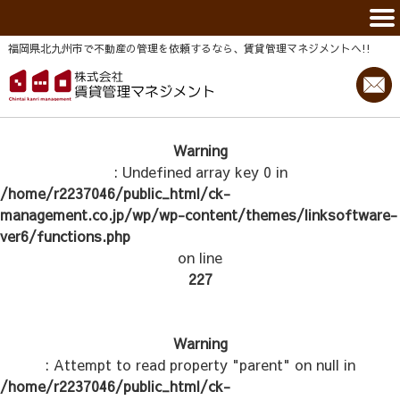
福岡県北九州市で不動産の管理を依頼するなら、賃貸管理マネジメントヘ!!
Warning
: Undefined array key 0 in
/home/r2237046/public_html/ck-
management.co.jp/wp/wp-content/themes/linksoftware-
ver6/functions.php
on line
227
Warning
: Attempt to read property "parent" on null in
/home/r2237046/public_html/ck-