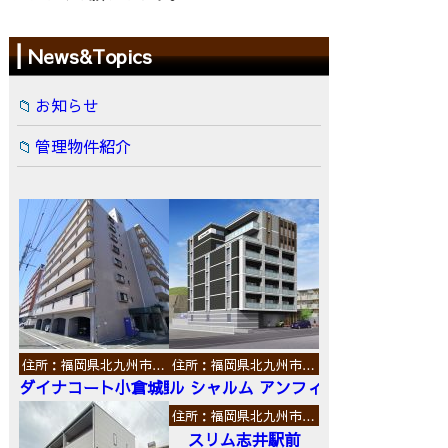
News&Topics
お知らせ
管理物件紹介
住所：福岡県北九州市…
住所：福岡県北九州市…
ダイナコート小倉城野
ル シャルム アンフィニ
住所：福岡県北九州市…
スリム志井駅前