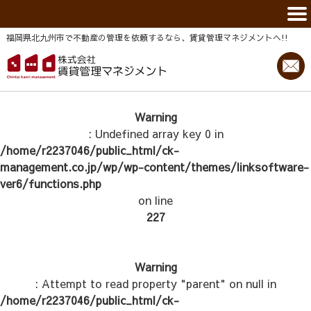
福岡県北九州市で不動産の管理を依頼するなら、賃貸管理マネジメントヘ!!
Warning
: Undefined array key 0 in
/home/r2237046/public_html/ck-
management.co.jp/wp/wp-content/themes/linksoftware-
ver6/functions.php
on line
227
Warning
: Attempt to read property "parent" on null in
/home/r2237046/public_html/ck-