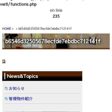
ver6/functions.php
on line
235
HOME
b6546d32505678ecfde7ebdbc712141f
b6546d32505678ecfde7ebdbc712141f
News&Topics
お知らせ
管理物件紹介