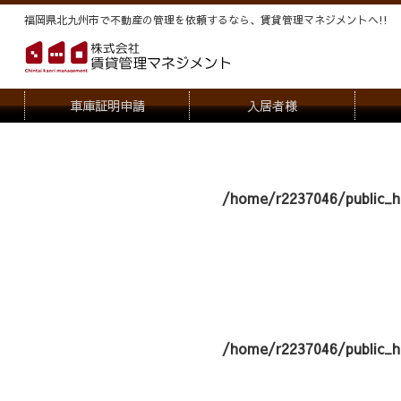
福岡県北九州市で不動産の管理を依頼するなら、賃貸管理マネジメントヘ!!
車庫証明申請
入居者様
退去申請
管
駐車場・駐輪場解約申請
オー
/home/r2237046/public_h
契約内容変更
/home/r2237046/public_h