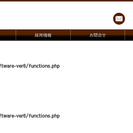
採用情報
お問合せ
tware-ver6/functions.php
tware-ver6/functions.php