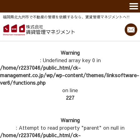
福岡県北九州市で不動産の管理を依頼するなら、賃貸管理マネジメントヘ!!
Warning
: Undefined array key 0 in
/home/r2237046/public_html/ck-
management.co.jp/wp/wp-content/themes/linksoftware-
ver6/functions.php
on line
227
Warning
: Attempt to read property "parent" on null in
/home/r2237046/public_html/ck-