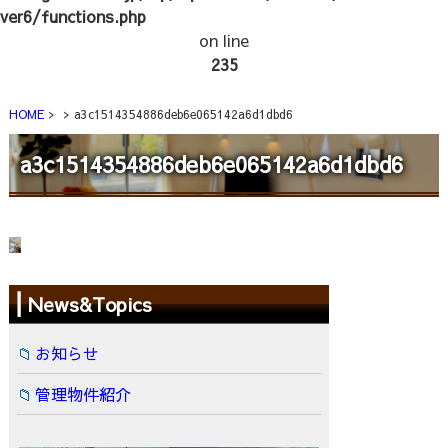
ver6/functions.php
on line
235
HOME
a3c1514354886deb6e065142a6d1dbd6
a3c1514354886deb6e065142a6d1dbd6
News&Topics
お知らせ
管理物件紹介