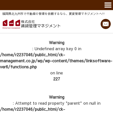
福岡県北九州市で不動産の管理を依頼するなら、賃貸管理マネジメントヘ!!
Warning
: Undefined array key 0 in
/home/r2237046/public_html/ck-
management.co.jp/wp/wp-content/themes/linksoftware-
ver6/functions.php
on line
227
Warning
: Attempt to read property "parent" on null in
/home/r2237046/public_html/ck-