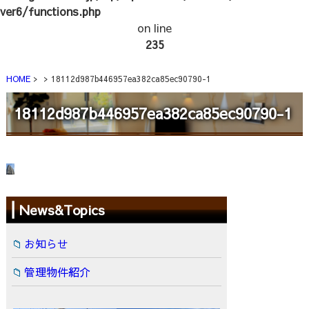
ver6/functions.php
on line
235
HOME
18112d987b446957ea382ca85ec90790-1
18112d987b446957ea382ca85ec90790-1
News&Topics
お知らせ
管理物件紹介