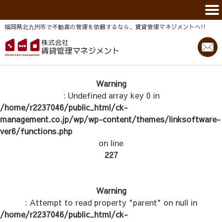
福岡県北九州市で不動産の管理を依頼するなら、賃貸管理マネジメントヘ!!
Warning
: Undefined array key 0 in
/home/r2237046/public_html/ck-
management.co.jp/wp/wp-content/themes/linksoftware-
ver6/functions.php
on line
227
Warning
: Attempt to read property "parent" on null in
/home/r2237046/public_html/ck-