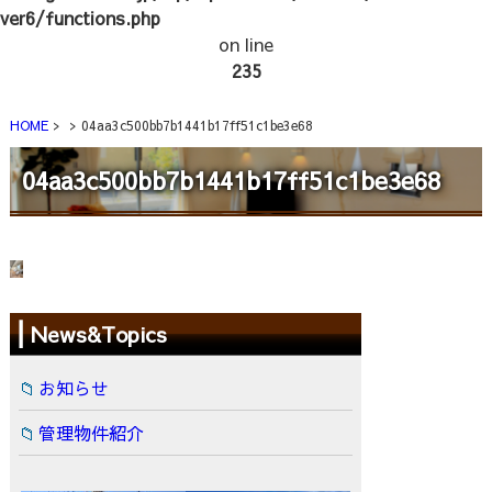
ver6/functions.php
on line
235
HOME
04aa3c500bb7b1441b17ff51c1be3e68
04aa3c500bb7b1441b17ff51c1be3e68
News&Topics
お知らせ
管理物件紹介