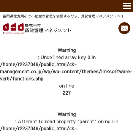
福岡県北九州市で不動産の管理を依頼するなら、賃貸管理マネジメントヘ!!
Warning
: Undefined array key 0 in
/home/r2237046/public_html/ck-
management.co.jp/wp/wp-content/themes/linksoftware-
ver6/functions.php
on line
227
Warning
: Attempt to read property "parent" on null in
/home/r2237046/public_html/ck-