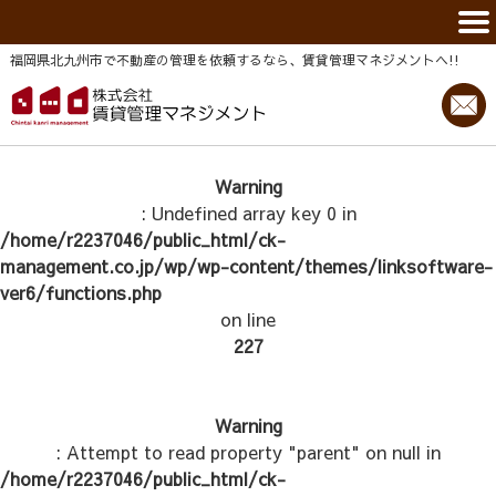
福岡県北九州市で不動産の管理を依頼するなら、賃貸管理マネジメントヘ!!
Warning
: Undefined array key 0 in
/home/r2237046/public_html/ck-
management.co.jp/wp/wp-content/themes/linksoftware-
ver6/functions.php
on line
227
Warning
: Attempt to read property "parent" on null in
/home/r2237046/public_html/ck-