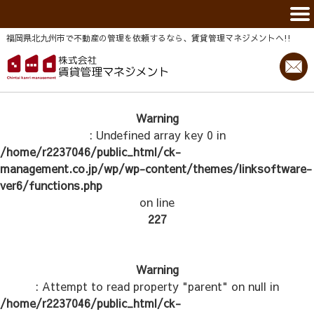
福岡県北九州市で不動産の管理を依頼するなら、賃貸管理マネジメントヘ!!
Warning
: Undefined array key 0 in
/home/r2237046/public_html/ck-
management.co.jp/wp/wp-content/themes/linksoftware-
ver6/functions.php
on line
227
Warning
: Attempt to read property "parent" on null in
/home/r2237046/public_html/ck-