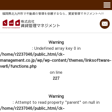
福岡県北九州市で不動産の管理を依頼するなら、賃貸管理マネジメントヘ!!
Warning
: Undefined array key 0 in
/home/r2237046/public_html/ck-
management.co.jp/wp/wp-content/themes/linksoftware-
ver6/functions.php
on line
227
Warning
: Attempt to read property "parent" on null in
/home/r2237046/public_html/ck-