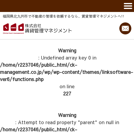
福岡県北九州市で不動産の管理を依頼するなら、賃貸管理マネジメントヘ!!
Warning
: Undefined array key 0 in
/home/r2237046/public_html/ck-
management.co.jp/wp/wp-content/themes/linksoftware-
ver6/functions.php
on line
227
Warning
: Attempt to read property "parent" on null in
/home/r2237046/public_html/ck-