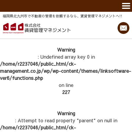
福岡県北九州市で不動産の管理を依頼するなら、賃貸管理マネジメントヘ!!
Warning
: Undefined array key 0 in
/home/r2237046/public_html/ck-
management.co.jp/wp/wp-content/themes/linksoftware-
ver6/functions.php
on line
227
Warning
: Attempt to read property "parent" on null in
/home/r2237046/public_html/ck-