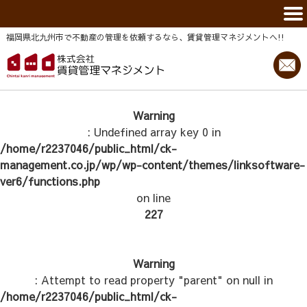
福岡県北九州市で不動産の管理を依頼するなら、賃貸管理マネジメントヘ!!
Warning
: Undefined array key 0 in
/home/r2237046/public_html/ck-
management.co.jp/wp/wp-content/themes/linksoftware-
ver6/functions.php
on line
227
Warning
: Attempt to read property "parent" on null in
/home/r2237046/public_html/ck-