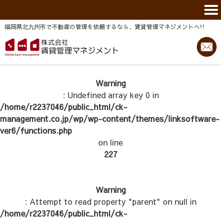
福岡県北九州市で不動産の管理を依頼するなら、賃貸管理マネジメントヘ!!
Warning
: Undefined array key 0 in
/home/r2237046/public_html/ck-
management.co.jp/wp/wp-content/themes/linksoftware-
ver6/functions.php
on line
227
Warning
: Attempt to read property "parent" on null in
/home/r2237046/public_html/ck-