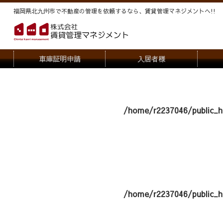
福岡県北九州市で不動産の管理を依頼するなら、賃貸管理マネジメントヘ!!
車庫証明申請
入居者様
退去申請
管
駐車場・駐輪場解約申請
オー
/home/r2237046/public_h
契約内容変更
/home/r2237046/public_h