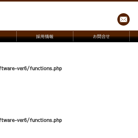
採用情報
お問合せ
tware-ver6/functions.php
tware-ver6/functions.php